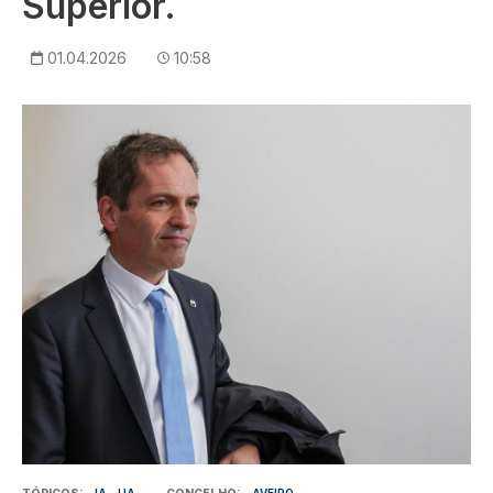
Superior.
01.04.2026
10:58
Imagem
TÓPICOS
IA
UA
CONCELHO
AVEIRO