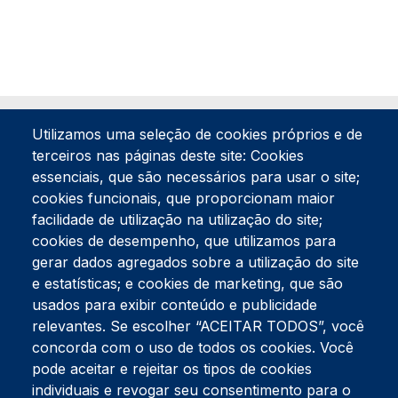
Utilizamos uma seleção de cookies próprios e de
terceiros nas páginas deste site: Cookies
essenciais, que são necessários para usar o site;
cookies funcionais, que proporcionam maior
facilidade de utilização na utilização do site;
Tel:
234 390 100
Fax:
234 390 100
cookies de desempenho, que utilizamos para
Endereço Postal
gerar dados agregados sobre a utilização do site
Apartado 42
e estatísticas; e cookies de marketing, que são
Rua Gil Eanes 31
usados para exibir conteúdo e publicidade
3834-908 Gafanha da Nazaré
relevantes. Se escolher “ACEITAR TODOS”, você
concorda com o uso de todos os cookies. Você
Estúdios
pode aceitar e rejeitar os tipos de cookies
Rua Prior Guerra
Edifício do Centro Cultural da Gafanha da Nazaré
individuais e revogar seu consentimento para o