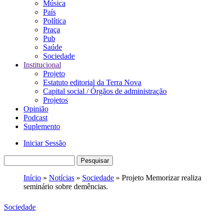
Música
País
Política
Praça
Pub
Saúde
Sociedade
Institucional
Projeto
Estatuto editorial da Terra Nova
Capital social / Órgãos de administração
Projetos
Opinião
Podcast
Suplemento
Iniciar Sessão
Menu
Pesquisar
de
Início
Notícias
Sociedade
Projeto Memorizar realiza
utilizador
seminário sobre demências.
Navegação
estrutural
Sociedade