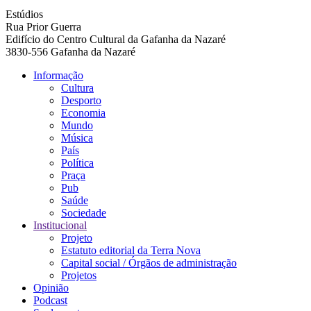
Estúdios
Rua Prior Guerra
Edifício do Centro Cultural da Gafanha da Nazaré
3830-556 Gafanha da Nazaré
Informação
Cultura
Navegação
Desporto
principal
Economia
Mundo
Música
País
Política
Praça
Pub
Saúde
Sociedade
Institucional
Projeto
Estatuto editorial da Terra Nova
Capital social / Órgãos de administração
Projetos
Opinião
Podcast