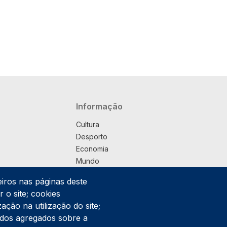
Navegação principal
Informação
Cultura
Desporto
Economia
Mundo
Música
eiros nas páginas deste
País
 o site; cookies
Política
ação na utilização do site;
Praça
ados agregados sobre a
Pub