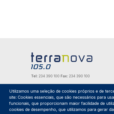
Tel:
234 390 100
Fax:
234 390 100
Endereço Postal
Apartado 42
Utilizamos uma seleção de cookies próprios e de terc
Rua Gil Eanes 31
site: Cookies essenciais, que são necessários para usar
3834-908 Gafanha da Nazaré
funcionais, que proporcionam maior facilidade de utiliz
cookies de desempenho, que utilizamos para gerar d
Estúdios