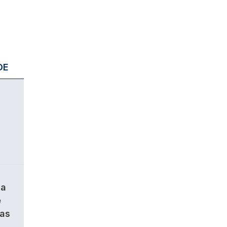
DE
da
e
ças