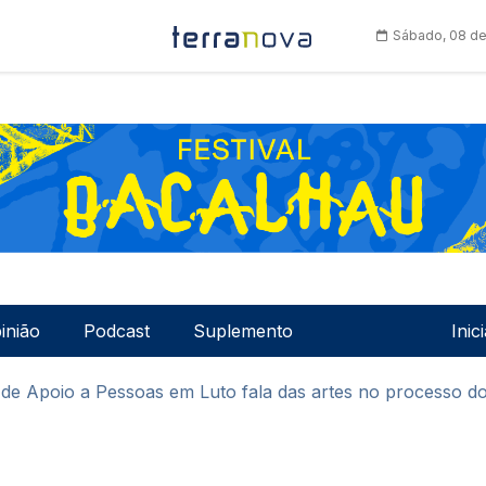
Sábado, 08 de
Men
inião
Podcast
Suplemento
Inic
e Apoio a Pessoas em Luto fala das artes no processo do 