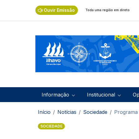
Passar para o conteúdo principal
Ouvir Emissão
Toda uma região em direto
Navegação principal
Informação
Institucional
Op
Navegação estrutural
Início
Notícias
Sociedade
Programa d
SOCIEDADE