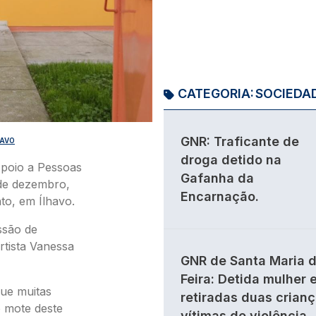
CATEGORIA:
SOCIEDA
GNR: Traficante de
HAVO
droga detido na
Apoio a Pessoas
Gafanha da
6 de dezembro,
Encarnação.
to, em Ílhavo.
ssão de
rtista Vanessa
GNR de Santa Maria 
Feira: Detida mulher 
que muitas
retiradas duas crian
o mote deste
vítimas de violência