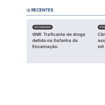
RECENTES
SOCIEDADE
POL
GNR: Traficante de droga
Câm
detido na Gafanha da
ass
Encarnação.
mil