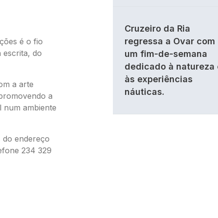
Cruzeiro da Ria
regressa a Ovar com
ções é o fio
 escrita, do
um fim-de-semana
dedicado à natureza 
às experiências
com a arte
náuticas.
, promovendo a
al num ambiente
s do endereço
lefone 234 329