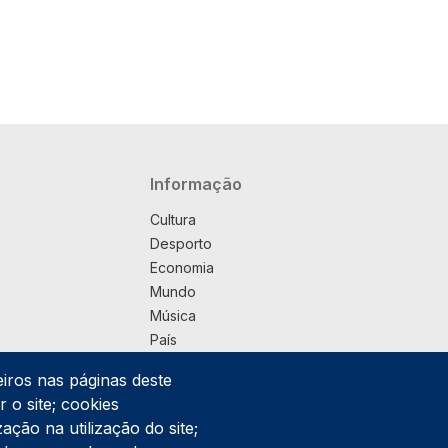
Navegação principal
Informação
Cultura
Desporto
Economia
Mundo
Música
País
Política
eiros nas páginas deste
Praça
 o site; cookies
Pub
ação na utilização do site;
Saúde