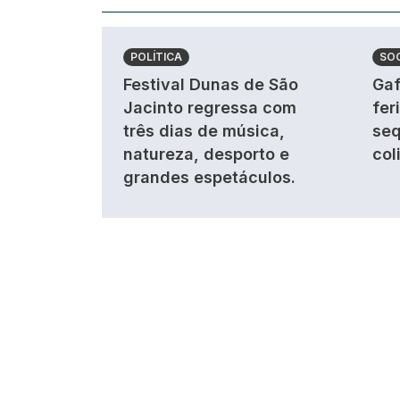
POLÍTICA
SO
Festival Dunas de São
Gaf
Jacinto regressa com
fer
três dias de música,
seq
natureza, desporto e
col
grandes espetáculos.