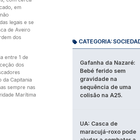
icado, em
 não
das legais e se
sca de Aveiro
ordem dos
CATEGORIA:
SOCIEDA
a entre 1 de
Gafanha da Nazaré:
xceção dos
Bebé ferido sem
scadores
gravidade na
 da Capitania
sequência de uma
 mas sempre nas
ridade Marítima
colisão na A25.
UA: Casca de
maracujá-roxo pode
ajudar a combater a