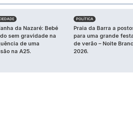
CIEDADE
POLÍTICA
anha da Nazaré: Bebé
Praia da Barra a posto
ido sem gravidade na
para uma grande fest
uência de uma
de verão – Noite Bran
isão na A25.
2026.