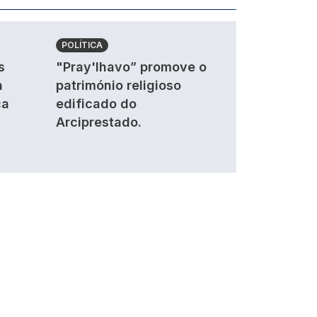
POLÍTICA
s
"Pray'lhavo” promove o
a
património religioso
ca
edificado do
Arciprestado.