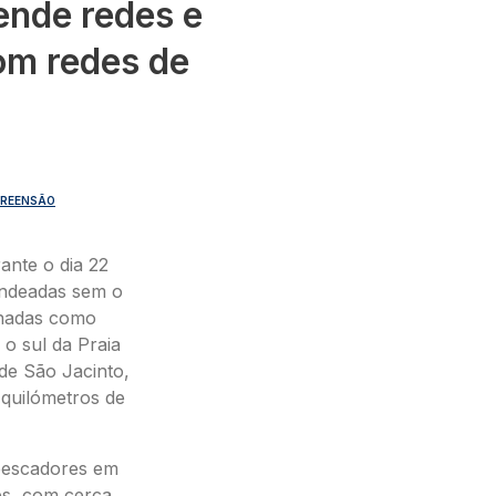
ende redes e
m redes de
REENSÃO
rante o dia 22
undeadas sem o
gnadas como
e o sul da Praia
de São Jacinto,
quilómetros de
 pescadores em
es, com cerca