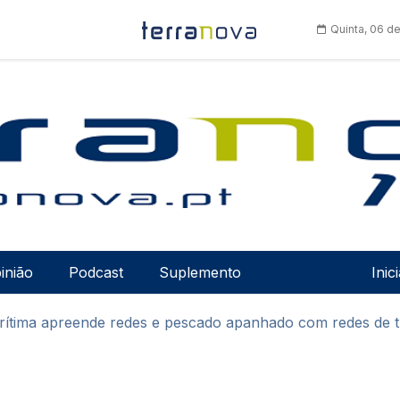
Quinta, 06 d
Men
inião
Podcast
Suplemento
Inic
arítima apreende redes e pescado apanhado com redes de 