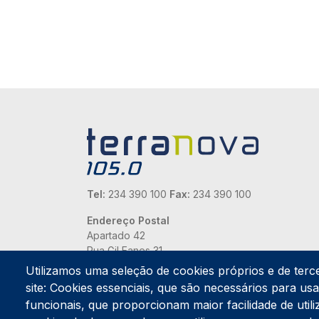
Tel:
234 390 100
Fax:
234 390 100
Endereço Postal
Apartado 42
Rua Gil Eanes 31
3834-908 Gafanha da Nazaré
Utilizamos uma seleção de cookies próprios e de terc
site: Cookies essenciais, que são necessários para usar
Estúdios
funcionais, que proporcionam maior facilidade de utiliz
Rua Prior Guerra