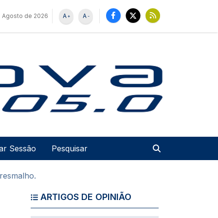
e Agosto de 2026
A
A
+
-
u de utilizador
Pesquisar
iar Sessão
tresmalho.
ARTIGOS DE OPINIÃO