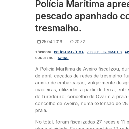
Polícia Marítima apre
pescado apanhado co
tresmalho.
25.04.2016
20:32
TÓPICOS
POLÍCIA MARÍTIMA
REDES DE TRESMALHO
AP
CONCELHO
AVEIRO
A Polícia Marítima de Aveiro fiscalizou, du
de abril, caçadas de redes de tresmalho f
auxílio de embarcação, vulgarmente desi
majoeiras, utilizadas a partir de terra, entr
do furadouro, concelho de Ovar e a praia 
concelho de Aveiro, numa extensão de 28 
praia.
No total, foram fiscalizadas 27 redes e 11
plena atividade. Foram apreendidas 17 red