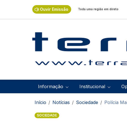
Passar para o conteúdo principal
Ouvir Emissão
Toda uma região em direto
Navegação principal
Informação
Institucional
Op
Navegação estrutural
Início
Notícias
Sociedade
Polícia M
SOCIEDADE