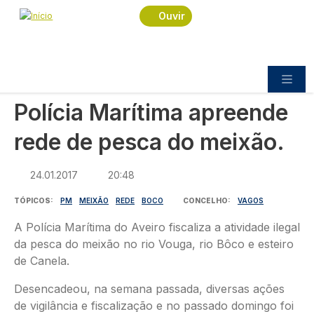
Navegação estrutural
Passar para o conteúdo principal
Início
Notícias
Sociedade
Ouvir
Polícia Marítima apreende rede de pesca do
meixão.
SOCIEDADE
Polícia Marítima apreende
rede de pesca do meixão.
24.01.2017
20:48
TÓPICOS
PM
MEIXÃO
REDE
BOCO
CONCELHO
VAGOS
A Polícia Marítima do Aveiro fiscaliza a atividade ilegal
da pesca do meixão no rio Vouga, rio Bôco e esteiro
de Canela.
Desencadeou, na semana passada, diversas ações
de vigilância e fiscalização e no passado domingo foi