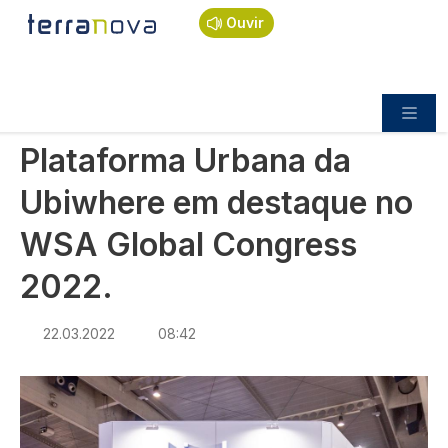
Navegação estrutural
Passar para o conteúdo principal
Início
Notícias
Sociedade
Ouvir
Plataforma Urbana da Ubiwhere em destaque no
WSA Global Congress 2022.
SOCIEDADE
Plataforma Urbana da
Ubiwhere em destaque no
WSA Global Congress
2022.
22.03.2022
08:42
Imagem