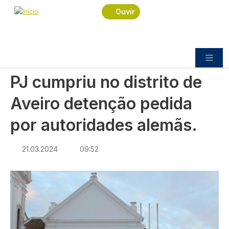
Navegação estrutural
Passar para o conteúdo principal
Início
Notícias
Sociedade
Ouvir
PJ cumpriu no distrito de Aveiro detenção pedida
por autoridades alemãs.
SOCIEDADE
PJ cumpriu no distrito de
Aveiro detenção pedida
por autoridades alemãs.
21.03.2024
09:52
Imagem