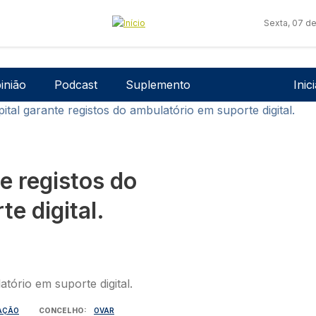
Sexta, 07 d
Men
inião
Podcast
Suplemento
Inic
ital garante registos do ambulatório em suporte digital.
e registos do
e digital.
ZAÇÃO
CONCELHO
OVAR