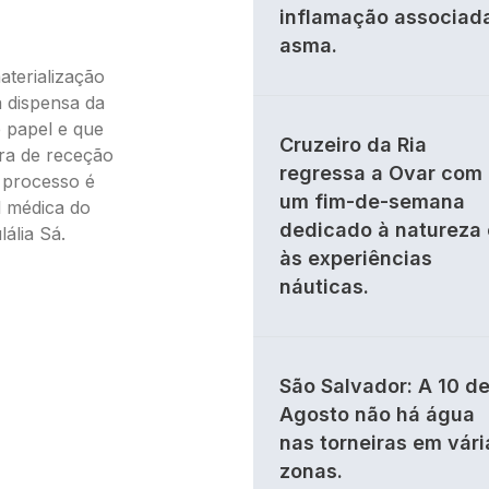
inflamação associad
asma.
aterialização
a dispensa da
 papel e que
Cruzeiro da Ria
ura de receção
regressa a Ovar com
 processo é
um fim-de-semana
l médica do
dedicado à natureza 
ália Sá.
às experiências
náuticas.
São Salvador: A 10 d
Agosto não há água
nas torneiras em vári
zonas.