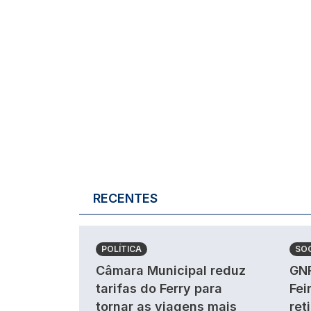
RECENTES
POLÍTICA
SO
Câmara Municipal reduz
GNR
tarifas do Ferry para
Fei
tornar as viagens mais
ret