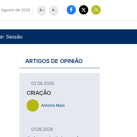
e Agosto de 2026
A
A
+
-
u de utilizador
Pesquisar
iar Sessão
ARTIGOS DE OPINIÃO
02.08.2026
CRIAÇÃO
António Maio
01.08.2026