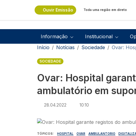
Passar para o conteúdo principal
Ouvir Emissão
Toda uma região em direto
Navegação principal
Informação
Institucional
Op
Navegação estrutural
Início
Notícias
Sociedade
Ovar: Hosp
SOCIEDADE
Ovar: Hospital garant
ambulatório em suport
28.04.2022
10:10
Imagem
TÓPICOS
HOSPITAL
OVAR
AMBULANTORIO
DIGITALI