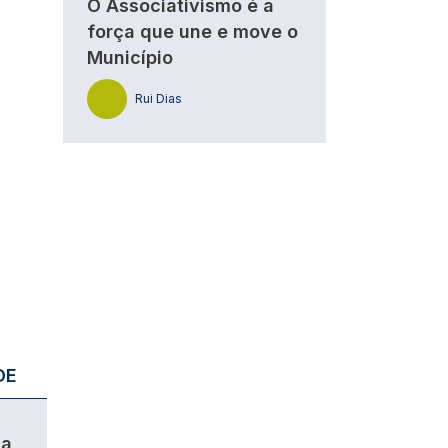
O Associativismo é a
força que une e move o
Município
Rui Dias
DE
da