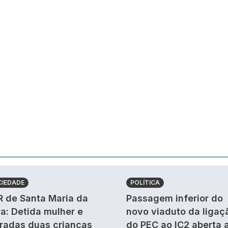
CIEDADE
POLÍTICA
 de Santa Maria da
Passagem inferior do
ra: Detida mulher e
novo viaduto da ligaç
iradas duas crianças
do PEC ao IC2 aberta 