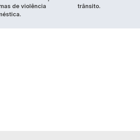
imas de violência
trânsito.
éstica.