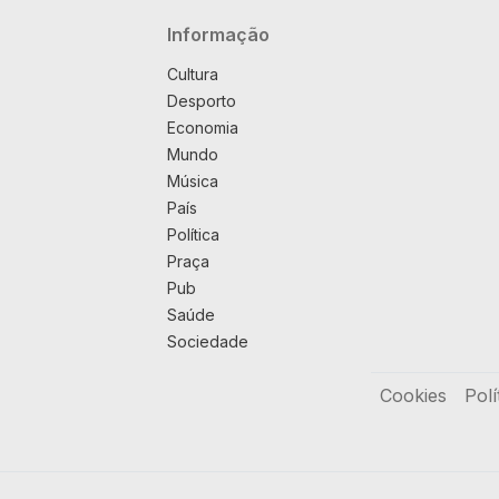
Navegação principal
Informação
Cultura
Desporto
Economia
Mundo
Música
País
Política
Praça
Pub
Saúde
Sociedade
Rodapé
Cookies
Polí