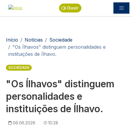
Passar para o conteúdo principal
Ouvir
Navegação estrutural
Início
Notícias
Sociedade
"Os Ílhavos" distinguem personalidades e
instituições de Ílhavo.
SOCIEDADE
"Os Ílhavos" distinguem
personalidades e
instituições de Ílhavo.
06.06.2026
10:28