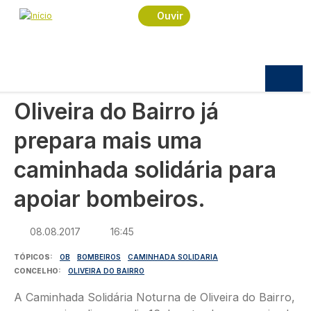
Navegação estrutural
Passar para o conteúdo principal
Início
Notícias
Sociedade
Ouvir
Oliveira do Bairro já prepara mais uma caminhada
solidária para apoiar bombeiros.
SOCIEDADE
Oliveira do Bairro já
prepara mais uma
caminhada solidária para
apoiar bombeiros.
08.08.2017
16:45
TÓPICOS
OB
BOMBEIROS
CAMINHADA SOLIDARIA
CONCELHO
OLIVEIRA DO BAIRRO
A Caminhada Solidária Noturna de Oliveira do Bairro,