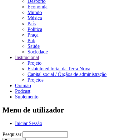
Desporto
Economia
Mundo
Música
País
Política
Praça
Pub
Saúde
Sociedade
Institucional
Projeto
Estatuto editorial da Terra Nova
Capital social / Órgãos de administração
Projetos
Opinião
Podcast
Suplemento
Menu de utilizador
Iniciar Sessão
Pesquisar