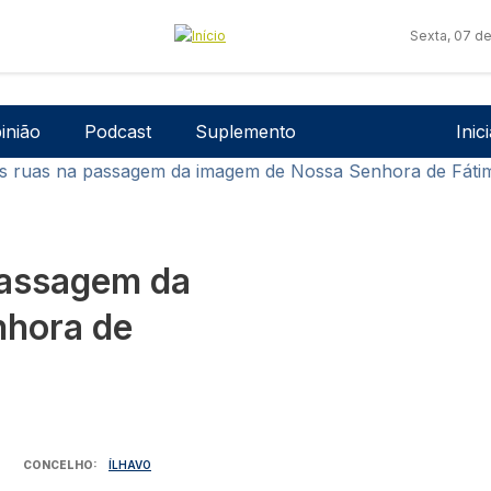
Sexta, 07 d
Men
inião
Podcast
Suplemento
Inic
as ruas na passagem da imagem de Nossa Senhora de Fátim
passagem da
nhora de
CONCELHO
ÍLHAVO