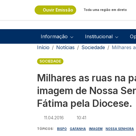
Passar para o conteúdo principal
Ouvir Emissão
Toda uma região em direto
Navegação principal
Informação
Institucional
Op
Navegação estrutural
Início
Notícias
Sociedade
Milhares 
SOCIEDADE
Milhares as ruas na 
imagem de Nossa Se
Fátima pela Diocese.
11.04.2016
10:41
TÓPICOS
BISPO
GAFANHA
IMAGEM
NOSSA SENHORA