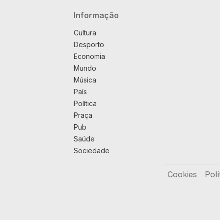
Navegação principal
Informação
Cultura
Desporto
Economia
Mundo
Música
País
Política
Praça
Pub
Saúde
Sociedade
Rodapé
Cookies
Polí