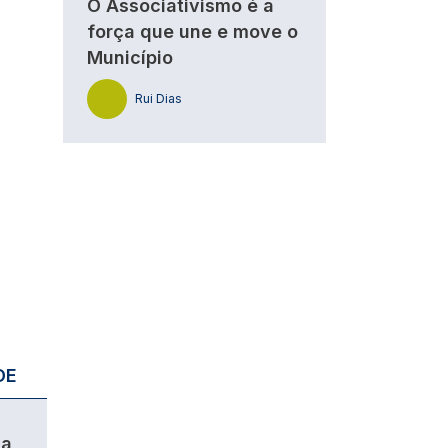
O Associativismo é a
força que une e move o
Município
Rui Dias
DE
da