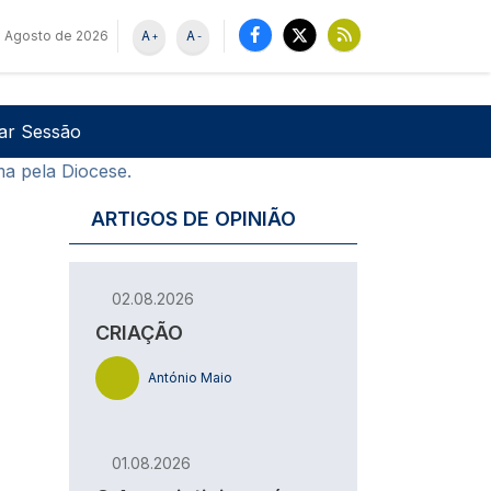
e Agosto de 2026
A
A
+
-
u de utilizador
Pesquisar
iar Sessão
a pela Diocese.
ARTIGOS DE OPINIÃO
02.08.2026
CRIAÇÃO
António Maio
01.08.2026