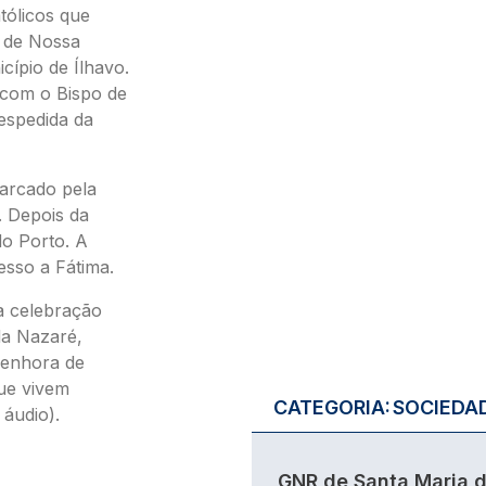
ólicos que
 de Nossa
ípio de Ílhavo.
 com o Bispo de
espedida da
arcado pela
. Depois da
o Porto. A
sso a Fátima.
na celebração
da Nazaré,
Senhora de
que vivem
CATEGORIA:
SOCIEDA
 áudio).
GNR de Santa Maria 