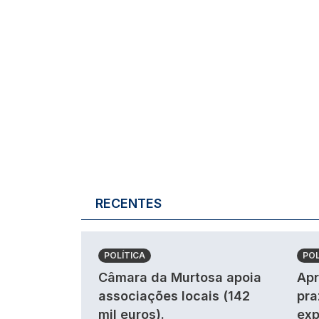
RECENTES
POLÍTICA
POL
Câmara da Murtosa apoia
Apr
associações locais (142
pra
mil euros).
exp