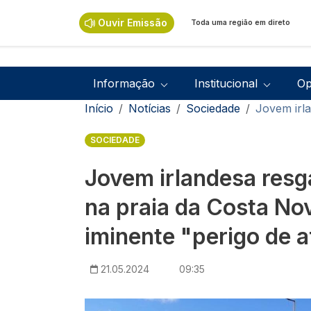
Passar para o conteúdo principal
Ouvir Emissão
Toda uma região em direto
Navegação principal
Informação
Institucional
Op
Navegação estrutural
Início
Notícias
Sociedade
Jovem irl
SOCIEDADE
Jovem irlandesa resg
na praia da Costa No
iminente "perigo de 
21.05.2024
09:35
Imagem