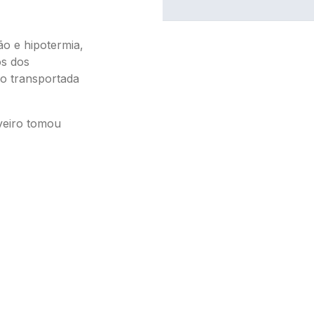
ão e hipotermia,
os dos
do transportada
veiro tomou