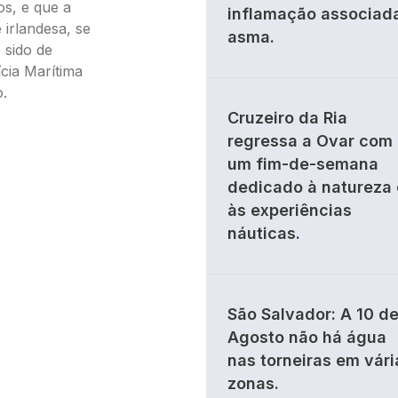
os, e que a
inflamação associad
 irlandesa, se
asma.
 sido de
cia Marítima
o.
Cruzeiro da Ria
regressa a Ovar com
um fim-de-semana
dedicado à natureza 
às experiências
náuticas.
São Salvador: A 10 d
Agosto não há água
nas torneiras em vári
zonas.