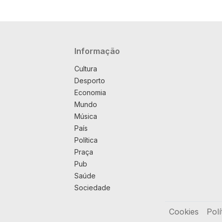
Navegação principal
Informação
Cultura
Desporto
Economia
Mundo
Música
País
Política
Praça
Pub
Saúde
Sociedade
Rodapé
Cookies
Polí