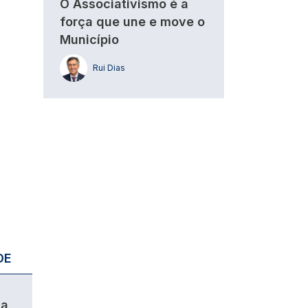
O Associativismo é a
força que une e move o
Município
Rui Dias
DE
da