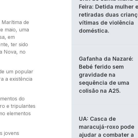
Feira: Detida mulher 
retiradas duas crian
 Marítima de
vítimas de violência
de maio, uma
doméstica.
esa, em
nte, ter sido
ta Nova, no
Gafanha da Nazaré:
Bebé ferido sem
 de um popular
gravidade na
a a existência
sequência de uma
colisão na A25.
lementos do
o e tripulantes
omo elementos
UA: Casca de
maracujá-roxo pode
s jovens
ajudar a combater a