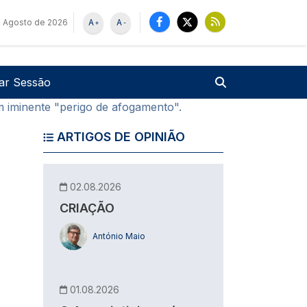
 Agosto de 2026
A
A
+
-
u de utilizador
Pesquisar
iar Sessão
m iminente "perigo de afogamento".
ARTIGOS DE OPINIÃO
02.08.2026
CRIAÇÃO
António Maio
01.08.2026