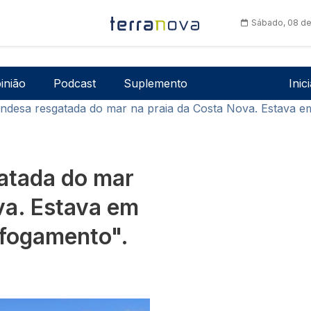
Sábado, 08 de
Men
inião
Podcast
Suplemento
Inic
andesa resgatada do mar na praia da Costa Nova. Estava e
atada do mar
va. Estava em
afogamento".