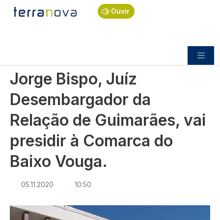
Navegação estrutural
Passar para o conteúdo principal
Início
Notícias
Sociedade
Ouvir
Jorge Bispo, Juíz Desembargador da Relação de
Guimarães, vai presidir à Comarca do Baixo Vouga.
SOCIEDADE
Jorge Bispo, Juíz
Desembargador da
Relação de Guimarães, vai
presidir à Comarca do
Baixo Vouga.
05.11.2020
10:50
Imagem