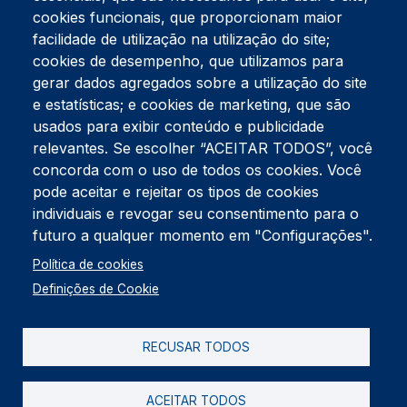
cookies funcionais, que proporcionam maior
facilidade de utilização na utilização do site;
Tel:
234 390 100
Fax:
234 390 100
cookies de desempenho, que utilizamos para
gerar dados agregados sobre a utilização do site
Endereço Postal
Apartado 42
e estatísticas; e cookies de marketing, que são
Rua Gil Eanes 31
usados para exibir conteúdo e publicidade
3834-908 Gafanha da Nazaré
relevantes. Se escolher “ACEITAR TODOS”, você
concorda com o uso de todos os cookies. Você
Estúdios
pode aceitar e rejeitar os tipos de cookies
Rua Prior Guerra
Edifício do Centro Cultural da Gafanha da Nazaré
individuais e revogar seu consentimento para o
3830-556 Gafanha da Nazaré
futuro a qualquer momento em "Configurações".
Rodapé
Política de cookies
Cookies
Política de Privacidade
Definições de Cookie
Livro de reclamações
RECUSAR TODOS
2026 @ Informação de Copyright
ACEITAR TODOS