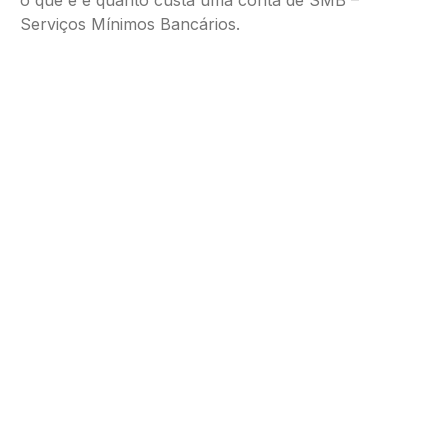
o que é e quanto custa uma conta de SMB –
Serviços Mínimos Bancários.