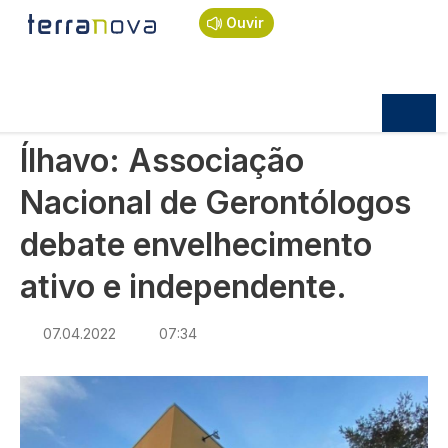
Navegação estrutural
Passar para o conteúdo principal
Início
Notícias
Sociedade
Ouvir
Ílhavo: Associação Nacional de Gerontólogos
debate envelhecimento ativo e independente.
SOCIEDADE
Ílhavo: Associação
Nacional de Gerontólogos
debate envelhecimento
ativo e independente.
07.04.2022
07:34
Imagem