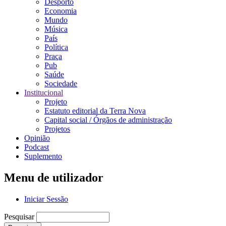
Desporto
Economia
Mundo
Música
País
Política
Praça
Pub
Saúde
Sociedade
Institucional
Projeto
Estatuto editorial da Terra Nova
Capital social / Órgãos de administração
Projetos
Opinião
Podcast
Suplemento
Menu de utilizador
Iniciar Sessão
Pesquisar