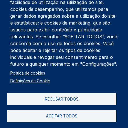
facilidade de utilização na utilização do site;
Tel:
234 390 100
Fax:
234 390 100
cookies de desempenho, que utilizamos para
Endereço Postal
gerar dados agregados sobre a utilização do site
Apartado 42
e estatísticas; e cookies de marketing, que são
Rua Gil Eanes 31
usados para exibir conteúdo e publicidade
3834-908 Gafanha da Nazaré
relevantes. Se escolher “ACEITAR TODOS”, você
concorda com o uso de todos os cookies. Você
Estúdios
pode aceitar e rejeitar os tipos de cookies
Rua Prior Guerra
Edifício do Centro Cultural da Gafanha da Nazaré
individuais e revogar seu consentimento para o
3830-556 Gafanha da Nazaré
futuro a qualquer momento em "Configurações".
Rodapé
Política de cookies
Cookies
Política de Privacidade
Definições de Cookie
Livro de reclamações
RECUSAR TODOS
2026 @ Informação de Copyright
ACEITAR TODOS