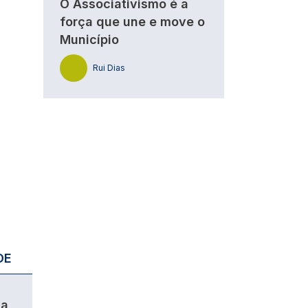
O Associativismo é a
força que une e move o
Município
Rui Dias
DE
da