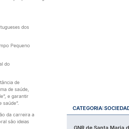
rtugueses dos
Campo Pequeno
al do
tância de
tema de saúde,
”, e garantir
e saúde”.
CATEGORIA:
SOCIEDA
ão da carreira a
al são ideias
GNR de Santa Maria 