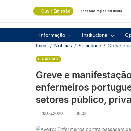
Passar para o conteúdo principal
Ouvir Emissão
Toda uma região em direto
Navegação principal
Informação
Institucional
Op
Navegação estrutural
Início
Notícias
Sociedade
Greve e ma
SOCIEDADE
Greve e manifestaçã
enfermeiros portugu
setores público, priva
12.05.2026
08:02
Imagem