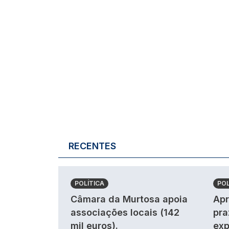
RECENTES
POLÍTICA
POL
Câmara da Murtosa apoia
Apr
associações locais (142
pra
mil euros).
exp