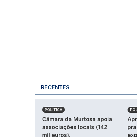
RECENTES
POLÍTICA
POL
Câmara da Murtosa apoia
Apr
associações locais (142
pra
mil euros).
exp