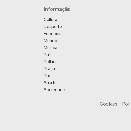
Navegação principal
Informação
Cultura
Desporto
Economia
Mundo
Música
País
Política
Praça
Pub
Saúde
Sociedade
Rodapé
Cookies
Polí