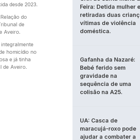
ida desde 2023.
Feira: Detida mulher 
retiradas duas crian
 Relação do
vítimas de violência
ribunal de
doméstica.
de Aveiro.
 integralmente
de homicídio no
sa e já tinha
Gafanha da Nazaré:
al de Aveiro.
Bebé ferido sem
gravidade na
sequência de uma
colisão na A25.
UA: Casca de
maracujá-roxo pode
ajudar a combater a