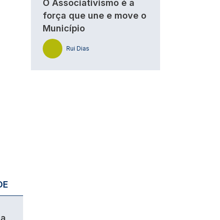
O Associativismo é a
força que une e move o
Município
Rui Dias
DE
da