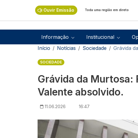
Passar para o conteúdo principal
Ouvir Emissão
Toda uma região em direto
Navegação principal
Informação
Institucional
Op
Navegação estrutural
Início
Notícias
Sociedade
Grávida da
SOCIEDADE
Grávida da Murtosa:
Valente absolvido.
11.06.2026
16:47
Imagem