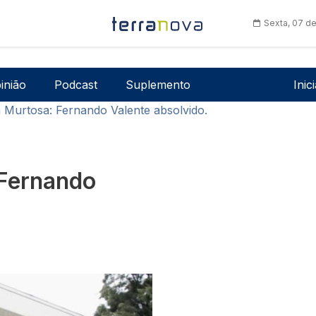
Sexta, 07 d
Men
inião
Podcast
Suplemento
Inic
 Murtosa: Fernando Valente absolvido.
 Fernando