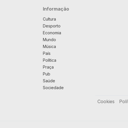
Navegação principal
Informação
Cultura
Desporto
Economia
Mundo
Música
País
Política
Praça
Pub
Saúde
Sociedade
Rodapé
Cookies
Polí