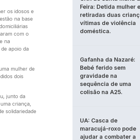
Feira: Detida mulher 
er os idosos e
retiradas duas crian
 estão na base
vítimas de violência
omiciliárias
doméstica.
inaram com o
 e na
 de apoio da
Gafanha da Nazaré:
Bebé ferido sem
a uma mulher de
gravidade na
idos dois
sequência de uma
colisão na A25.
u, junto da
 uma criança,
e solidariedade
UA: Casca de
maracujá-roxo pode
ajudar a combater a