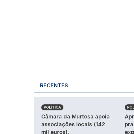
RECENTES
POLÍTICA
POL
Câmara da Murtosa apoia
Apr
associações locais (142
pra
mil euros).
exp