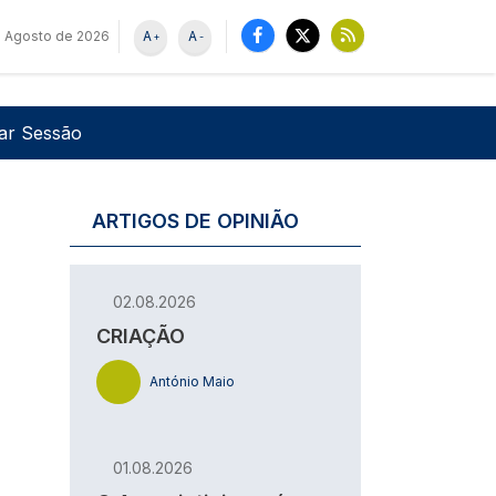
e Agosto de 2026
A
A
+
-
u de utilizador
Pesquisar
iar Sessão
ARTIGOS DE OPINIÃO
02.08.2026
CRIAÇÃO
António Maio
01.08.2026