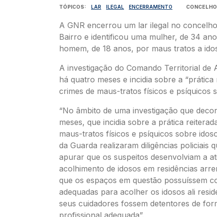
TÓPICOS
LAR
ILEGAL
ENCERRAMENTO
CONCELHO
A GNR encerrou um lar ilegal no concelho 
Bairro e identificou uma mulher, de 34 an
homem, de 18 anos, por maus tratos a ido
A investigação do Comando Territorial de 
há quatro meses e incidia sobre a “prática 
crimes de maus-tratos físicos e psíquicos 
“No âmbito de uma investigação que decor
meses, que incidia sobre a prática reiterad
maus-tratos físicos e psíquicos sobre idoso
da Guarda realizaram diligências policiais 
apurar que os suspeitos desenvolviam a at
acolhimento de idosos em residências arr
que os espaços em questão possuíssem c
adequadas para acolher os idosos ali resi
seus cuidadores fossem detentores de fo
profissional adequada”.