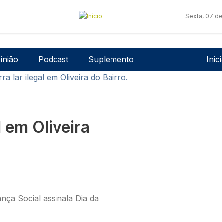
Sexta, 07 d
Men
inião
Podcast
Suplemento
Inic
a lar ilegal em Oliveira do Bairro.
l em Oliveira