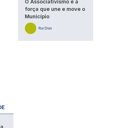
O Associativismo é a
força que une e move o
Município
Rui Dias
DE
da