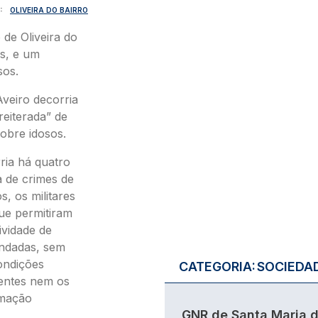
OLIVEIRA DO BAIRRO
de Oliveira do
os, e um
sos.
Aveiro decorria
reiterada” de
sobre idosos.
ria há quatro
a de crimes de
s, os militares
que permitiram
ividade de
endadas, sem
ondições
CATEGORIA:
SOCIEDA
dentes nem os
rmação
GNR de Santa Maria 