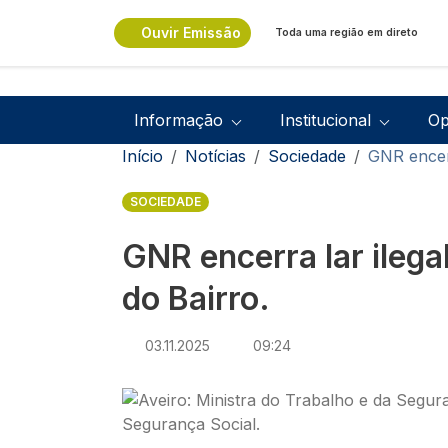
Passar para o conteúdo principal
Ouvir Emissão
Toda uma região em direto
Navegação principal
Informação
Institucional
Op
Navegação estrutural
Início
Notícias
Sociedade
GNR encerr
SOCIEDADE
GNR encerra lar ilega
do Bairro.
03.11.2025
09:24
Imagem