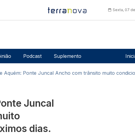
Sexta, 07 d
Men
inião
Podcast
Suplemento
Inic
e Aquém: Ponte Juncal Ancho com trânsito muito condicio
onte Juncal
muito
ximos dias.