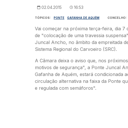
02.04.2015
16:53
TÓPICOS
PONTE
GAFANHA DE AQUÉM
CONCELHO
Vai começar na próxima terça-feira, dia 7 
de "colocação de uma travessia suspensa
Juncal Ancho, no âmbito da empreitada d
Sistema Regional do Carvoeiro (SRC).
A Câmara deixa o aviso que, nos próximos 
motivos de segurança", a Ponte Juncal A
Gafanha de Aquém, estará condicionada a
circulação alternativa na faixa da Ponte qu
e regulada com semáforos".