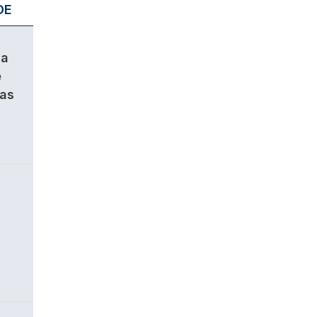
DE
da
e
ças