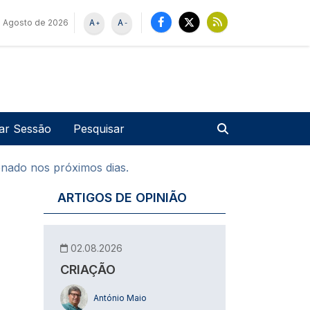
e Agosto de 2026
A
A
+
-
u de utilizador
Pesquisar
iar Sessão
nado nos próximos dias.
ARTIGOS DE OPINIÃO
02.08.2026
CRIAÇÃO
António Maio