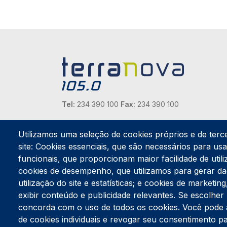
Tel:
234 390 100
Fax:
234 390 100
Endereço Postal
Apartado 42
Utilizamos uma seleção de cookies próprios e de terc
Rua Gil Eanes 31
site: Cookies essenciais, que são necessários para usar
3834-908 Gafanha da Nazaré
funcionais, que proporcionam maior facilidade de utiliz
cookies de desempenho, que utilizamos para gerar d
Estúdios
utilização do site e estatísticas; e cookies de marketi
Rua Prior Guerra
exibir conteúdo e publicidade relevantes. Se escolh
Edifício do Centro Cultural da Gafanha da Nazaré
3830-556 Gafanha da Nazaré
concorda com o uso de todos os cookies. Você pode ace
de cookies individuais e revogar seu consentimento p