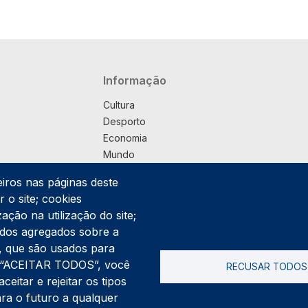
Navegação principal
Informação
Cultura
Desporto
Economia
Mundo
Música
eiros nas páginas deste
País
 o site; cookies
Política
ação na utilização do site;
Praça
ados agregados sobre a
Pub
ng, que são usados para
Saúde
er “ACEITAR TODOS”, você
RECUSAR TODOS
Sociedade
itar e rejeitar os tipos
Rodapé
ara o futuro a qualquer
Cookies
Polí