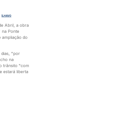
ÍLHAVO
de Abril, a obra
" na Ponte
e ampliação do
dias, "por
ncho na
o trânsito "com
e estará liberta