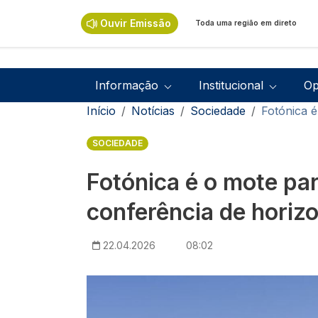
Passar para o conteúdo principal
Ouvir Emissão
Toda uma região em direto
Navegação principal
Informação
Institucional
Op
Navegação estrutural
Início
Notícias
Sociedade
Fotónica é
SOCIEDADE
Fotónica é o mote par
conferência de horizo
22.04.2026
08:02
Imagem