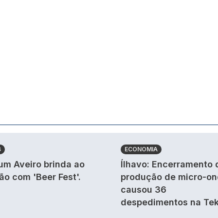
B
ECONOMIA
um Aveiro brinda ao
Ílhavo: Encerramento 
ão com 'Beer Fest'.
produção de micro-o
causou 36
despedimentos na Tek