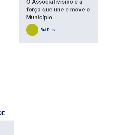
O Associativismo é a
força que une e move o
Município
Rui Dias
DE