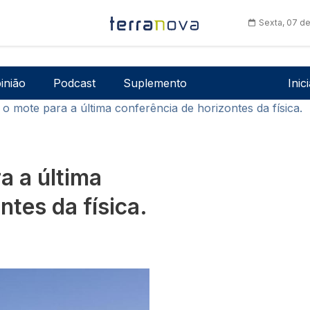
Sexta, 07 d
Men
inião
Podcast
Suplemento
Inic
 o mote para a última conferência de horizontes da física.
a a última
ntes da física.