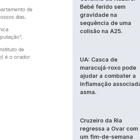
Bebé ferido sem
partamento de
gravidade na
nossos dias.
sequência de uma
nica
colisão na A25.
putação”.
nstituto de
o) é o orador
UA: Casca de
maracujá-roxo pode
ajudar a combater a
inflamação associad
asma.
Cruzeiro da Ria
regressa a Ovar com
um fim-de-semana