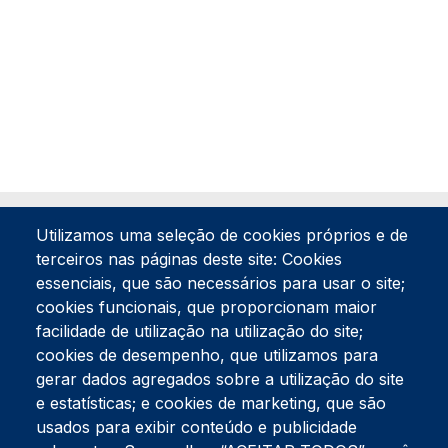
Utilizamos uma seleção de cookies próprios e de
terceiros nas páginas deste site: Cookies
essenciais, que são necessários para usar o site;
cookies funcionais, que proporcionam maior
facilidade de utilização na utilização do site;
Tel:
234 390 100
Fax:
234 390 100
cookies de desempenho, que utilizamos para
Endereço Postal
gerar dados agregados sobre a utilização do site
Apartado 42
e estatísticas; e cookies de marketing, que são
Rua Gil Eanes 31
usados para exibir conteúdo e publicidade
3834-908 Gafanha da Nazaré