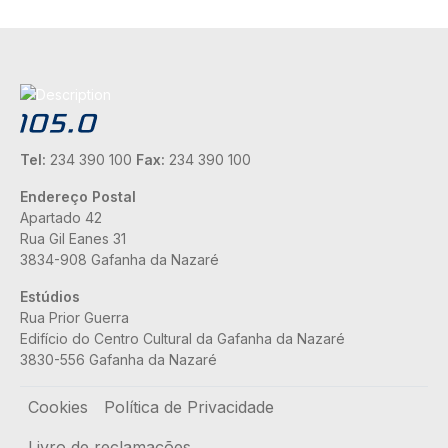
Tel:
234 390 100
Fax:
234 390 100
Endereço Postal
Apartado 42
Rua Gil Eanes 31
3834-908 Gafanha da Nazaré
Estúdios
Rua Prior Guerra
Edifício do Centro Cultural da Gafanha da Nazaré
3830-556 Gafanha da Nazaré
Rodapé
Cookies
Política de Privacidade
Livro de reclamações