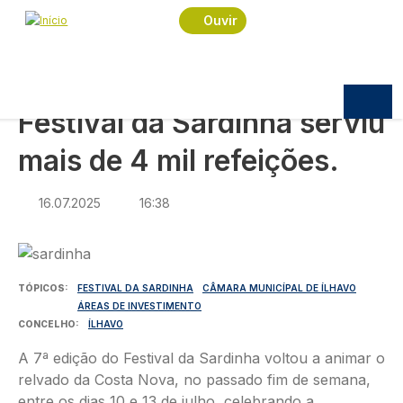
Navegação estrutural
Passar para o conteúdo principal
Início
Notícias
Sociedade
Ouvir
Festival da Sardinha serviu mais de 4 mil refeições.
SOCIEDADE
Festival da Sardinha serviu
mais de 4 mil refeições.
16.07.2025
16:38
Imagem
TÓPICOS
FESTIVAL DA SARDINHA
CÂMARA MUNICÍPAL DE ÍLHAVO
ÁREAS DE INVESTIMENTO
CONCELHO
ÍLHAVO
A 7ª edição do Festival da Sardinha voltou a animar o
relvado da Costa Nova, no passado fim de semana,
entre os dias 10 e 13 de julho, celebrando a