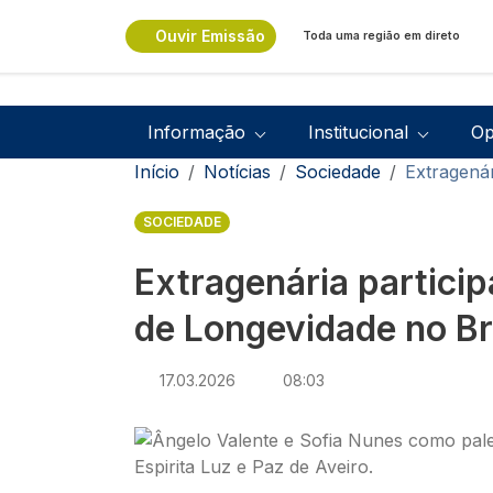
Passar para o conteúdo principal
Ouvir Emissão
Toda uma região em direto
Navegação principal
Informação
Institucional
Op
Navegação estrutural
Início
Notícias
Sociedade
Extragenár
SOCIEDADE
Extragenária partici
de Longevidade no Bra
17.03.2026
08:03
Imagem