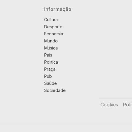
Navegação principal
Informação
Cultura
Desporto
Economia
Mundo
Música
País
Política
Praça
Pub
Saúde
Sociedade
Rodapé
Cookies
Polí