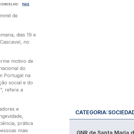
CONCELHO
PAÍS
ummit de
emana, dias 19 e
 Cascavel, no
orme motivo de
nacional do
m Portugal na
ção social e do
, refere a
gadores e
CATEGORIA:
SOCIEDA
ongevidade,
ência, prática
pessoas mais
GNR de Santa Maria 