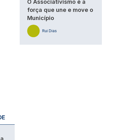
O Associativismo é a
força que une e move o
Município
Rui Dias
DE
da