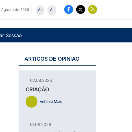
e Agosto de 2026
A
A
+
-
u de utilizador
Pesquisar
iar Sessão
ARTIGOS DE OPINIÃO
02.08.2026
CRIAÇÃO
António Maio
01.08.2026