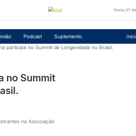
Sexta, 07 d
Men
inião
Podcast
Suplemento
Inic
ia participa no Summit de Longevidade no Brasil.
pa no Summit
sil.