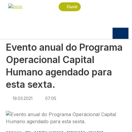
Navegação estrutural
Passar para o conteúdo principal
Início
Notícias
Sociedade
Ouvir
Evento anual do Programa Operacional Capital
Humano agendado para esta sexta.
SOCIEDADE
Evento anual do Programa
Operacional Capital
Humano agendado para
esta sexta.
19.03.2021
07:05
Imagem