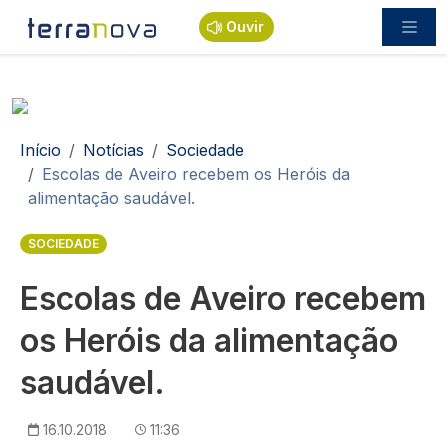
Passar para o conteúdo principal
Ouvir
Navegação estrutural
Início
Notícias
Sociedade
Escolas de Aveiro recebem os Heróis da
alimentação saudável.
SOCIEDADE
Escolas de Aveiro recebem
os Heróis da alimentação
saudável.
16.10.2018
11:36