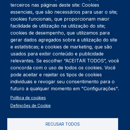
terceiros nas páginas deste site: Cookies
essenciais, que são necessários para usar o site;
cookies funcionais, que proporcionam maior
facilidade de utilização na utilização do site;
Tel:
234 390 100
Fax:
234 390 100
cookies de desempenho, que utilizamos para
gerar dados agregados sobre a utilização do site
Endereço Postal
Apartado 42
e estatísticas; e cookies de marketing, que são
Rua Gil Eanes 31
usados para exibir conteúdo e publicidade
3834-908 Gafanha da Nazaré
relevantes. Se escolher “ACEITAR TODOS”, você
concorda com o uso de todos os cookies. Você
Estúdios
pode aceitar e rejeitar os tipos de cookies
Rua Prior Guerra
Edifício do Centro Cultural da Gafanha da Nazaré
individuais e revogar seu consentimento para o
3830-556 Gafanha da Nazaré
futuro a qualquer momento em "Configurações".
Rodapé
Política de cookies
Cookies
Política de Privacidade
Definições de Cookie
Livro de reclamações
RECUSAR TODOS