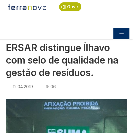
Navegação estrutural
Passar para o conteúdo principal
Início
Notícias
Sociedade
Ouvir
ERSAR distingue Ílhavo com selo de qualidade na
gestão de resíduos.
SOCIEDADE
ERSAR distingue Ílhavo
com selo de qualidade na
gestão de resíduos.
12.04.2019
15:06
Imagem