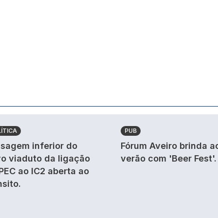
ÍTICA
PUB
sagem inferior do
Fórum Aveiro brinda a
o viaduto da ligação
verão com 'Beer Fest'.
PEC ao IC2 aberta ao
nsito.