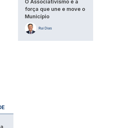
O Associativismo é a
força que une e move o
Município
Rui Dias
DE
da