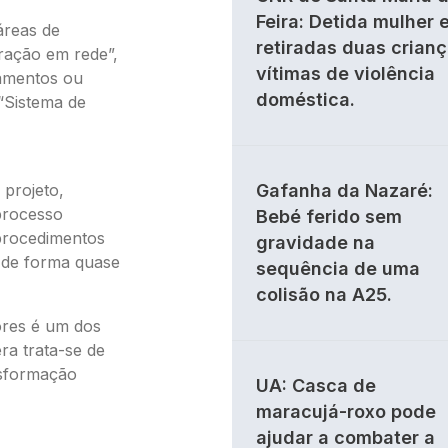
Feira: Detida mulher 
áreas de
retiradas duas crian
ração em rede”,
vítimas de violência
pamentos ou
doméstica.
“Sistema de
 projeto,
Gafanha da Nazaré:
processo
Bebé ferido sem
 procedimentos
gravidade na
 de forma quase
sequência de uma
colisão na A25.
ores é um dos
ra trata-se de
nsformação
UA: Casca de
maracujá-roxo pode
ajudar a combater a