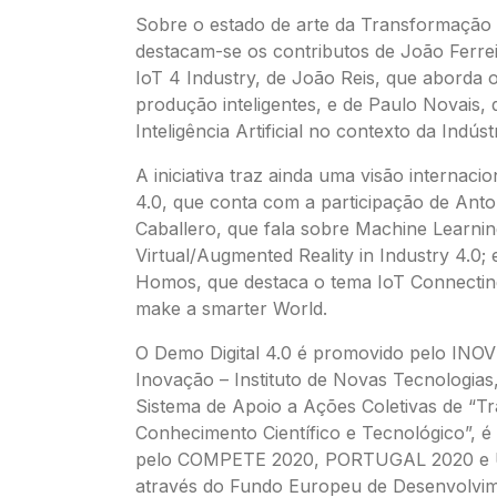
Sobre o estado de arte da Transformação D
destacam-se os contributos de João Ferrei
IoT 4 Industry, de João Reis, que aborda 
produção inteligentes, e de Paulo Novais, 
Inteligência Artificial no contexto da Indústr
A iniciativa traz ainda uma visão internacio
4.0, que conta com a participação de Ant
Caballero, que fala sobre Machine Learni
Virtual/Augmented Reality in Industry 4.0; 
Homos, que destaca o tema IoT Connecting
make a smarter World.
O Demo Digital 4.0 é promovido pelo INO
Inovação – Instituto de Novas Tecnologias
Sistema de Apoio a Ações Coletivas de “Tr
Conhecimento Científico e Tecnológico”, é
pelo COMPETE 2020, PORTUGAL 2020 e U
através do Fundo Europeu de Desenvolvim