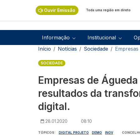
Passar para o conteúdo principal
Ouvir Emissão
Toda uma região em direto
Navegação principal
Informação
Institucional
Op
Navegação estrutural
Início
Notícias
Sociedade
Empresas 
SOCIEDADE
Empresas de Águeda
resultados da transf
digital.
28.01.2020
08:10
TÓPICOS
DIGITAL PROJETO
DEMO
INOV
CONCELH