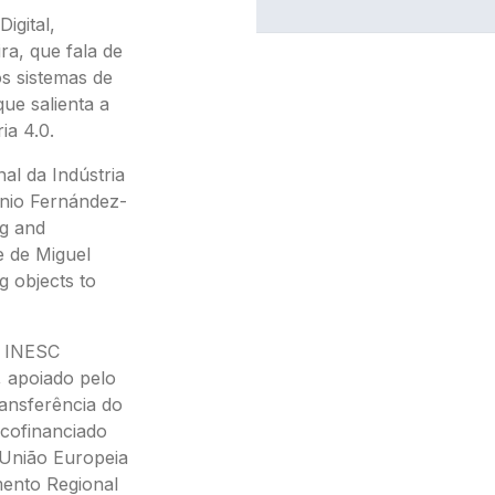
igital,
ra, que fala de
os sistemas de
que salienta a
ia 4.0.
nal da Indústria
onio Fernández-
ng and
e de Miguel
 objects to
V INESC
, apoiado pelo
ansferência do
 cofinanciado
nião Europeia
ento Regional