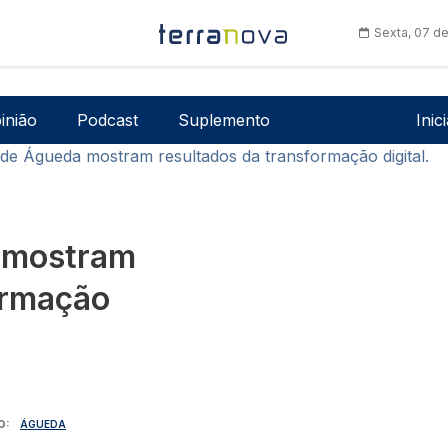
Sexta, 07 d
Men
inião
Podcast
Suplemento
Inic
de Águeda mostram resultados da transformação digital.
 mostram
ormação
O
ÁGUEDA