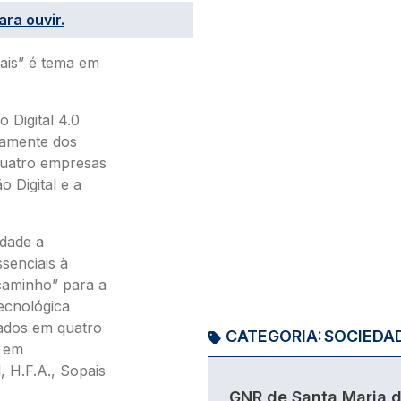
ara ouvir.
ais” é tema em
 Digital 4.0
damente dos
quatro empresas
 Digital e a
idade a
senciais à
caminho” para a
ecnológica
ados em quatro
CATEGORIA:
SOCIEDA
, em
 H.F.A., Sopais
GNR de Santa Maria 