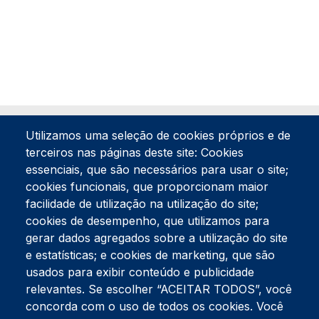
Utilizamos uma seleção de cookies próprios e de
terceiros nas páginas deste site: Cookies
essenciais, que são necessários para usar o site;
cookies funcionais, que proporcionam maior
facilidade de utilização na utilização do site;
Tel:
234 390 100
Fax:
234 390 100
cookies de desempenho, que utilizamos para
gerar dados agregados sobre a utilização do site
Endereço Postal
Apartado 42
e estatísticas; e cookies de marketing, que são
Rua Gil Eanes 31
usados para exibir conteúdo e publicidade
3834-908 Gafanha da Nazaré
relevantes. Se escolher “ACEITAR TODOS”, você
concorda com o uso de todos os cookies. Você
Estúdios