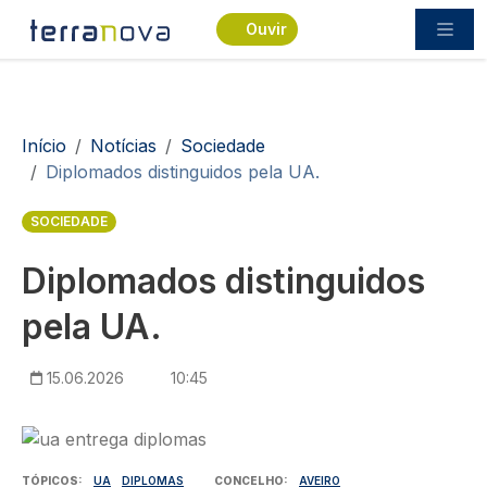
Passar para o conteúdo principal
Ouvir
Navegação estrutural
Início
Notícias
Sociedade
Diplomados distinguidos pela UA.
SOCIEDADE
Diplomados distinguidos
pela UA.
15.06.2026
10:45
Imagem
TÓPICOS
UA
DIPLOMAS
CONCELHO
AVEIRO