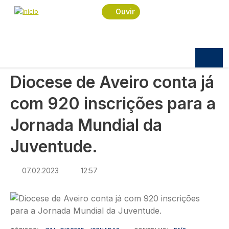
Navegação estrutural
Passar para o conteúdo principal
Início
Notícias
Sociedade
Ouvir
Diocese de Aveiro conta já com 920 inscrições
para a Jornada Mundial da Juventude.
SOCIEDADE
Diocese de Aveiro conta já
com 920 inscrições para a
Jornada Mundial da
Juventude.
07.02.2023
12:57
Imagem