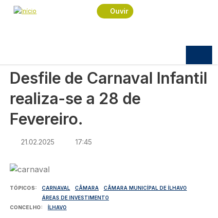
Navegação estrutural
Passar para o conteúdo principal
Início
Notícias
Sociedade
Ouvir
Desfile de Carnaval Infantil realiza-se a 28 de
Fevereiro.
SOCIEDADE
Desfile de Carnaval Infantil
realiza-se a 28 de
Fevereiro.
21.02.2025
17:45
Imagem
TÓPICOS
CARNAVAL
CÂMARA
CÂMARA MUNICÍPAL DE ÍLHAVO
ÁREAS DE INVESTIMENTO
CONCELHO
ÍLHAVO