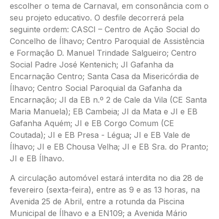
escolher o tema de Carnaval, em consonância com o
seu projeto educativo. O desfile decorrerá pela
seguinte ordem: CASCI – Centro de Ação Social do
Concelho de Ílhavo; Centro Paroquial de Assistência
e Formação D. Manuel Trindade Salgueiro; Centro
Social Padre José Kentenich; JI Gafanha da
Encarnação Centro; Santa Casa da Misericórdia de
Ílhavo; Centro Social Paroquial da Gafanha da
Encarnação; JI da EB n.º 2 de Cale da Vila (CE Santa
Maria Manuela); EB Cambeia; JI da Mata e JI e EB
Gafanha Aquém; JI e EB Corgo Comum (CE
Coutada); JI e EB Presa - Légua; JI e EB Vale de
Ílhavo; JI e EB Chousa Velha; JI e EB Sra. do Pranto;
JI e EB Ílhavo.
A circulação automóvel estará interdita no dia 28 de
fevereiro (sexta-feira), entre as 9 e as 13 horas, na
Avenida 25 de Abril, entre a rotunda da Piscina
Municipal de Ílhavo e a EN109; a Avenida Mário