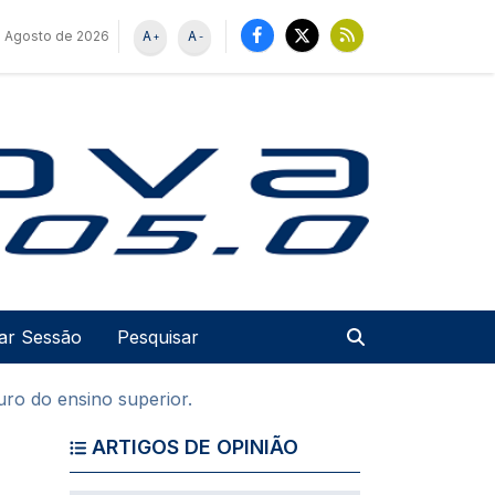
e Agosto de 2026
A
A
+
-
u de utilizador
Pesquisar
iar Sessão
turo do ensino superior.
ARTIGOS DE OPINIÃO