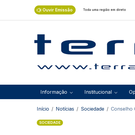
Passar para o conteúdo principal
Ouvir Emissão
Toda uma região em direto
Navegação principal
Informação
Institucional
Op
Navegação estrutural
Início
Notícias
Sociedade
Conselho G
SOCIEDADE