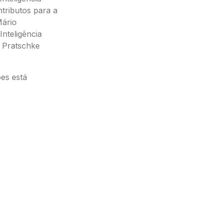
ntributos para a
Mário
nteligência
d Pratschke
es está