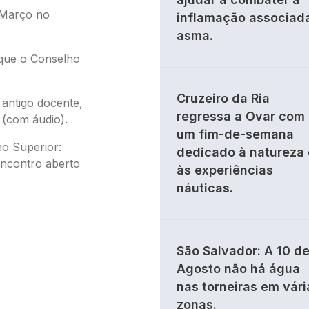
 Março no
inflamação associad
asma.
 que o Conselho
Cruzeiro da Ria
antigo docente,
regressa a Ovar com
 (com áudio).
um fim-de-semana
ino Superior:
dedicado à natureza 
encontro aberto
às experiências
náuticas.
São Salvador: A 10 d
Agosto não há água
nas torneiras em vári
zonas.