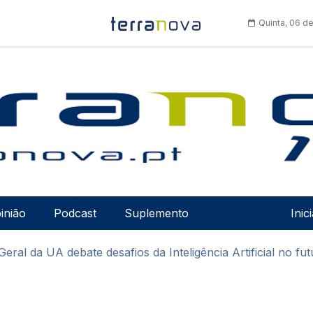
Quinta, 06 d
Men
inião
Podcast
Suplemento
Inic
eral da UA debate desafios da Inteligência Artificial no fu