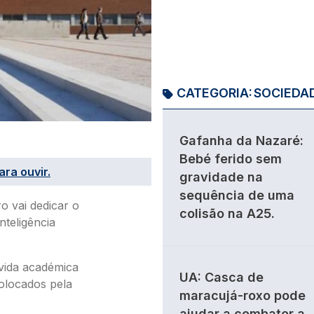
CATEGORIA:
SOCIEDA
Gafanha da Nazaré:
Bebé ferido sem
ara ouvir.
gravidade na
sequência de uma
o vai dedicar o
colisão na A25.
nteligência
 vida académica
UA: Casca de
colocados pela
maracujá-roxo pode
ajudar a combater a