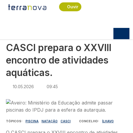
Navegação estrutural
Passar para o conteúdo principal
Início
Notícias
Sociedade
Ouvir
CASCI prepara o XXVIII encontro de atividades
aquáticas.
SOCIEDADE
CASCI prepara o XXVIII
encontro de atividades
aquáticas.
10.05.2026
09:45
Imagem
TÓPICOS
PISCINA
NATAÇÃO
CASCI
CONCELHO
ÍLHAVO
O CASCI prepara o XXVIII encontro de atividades