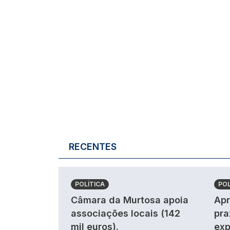
RECENTES
POLÍTICA
POL
Câmara da Murtosa apoia
Apr
associações locais (142
pra
mil euros).
exp