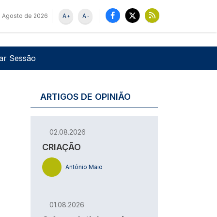
e Agosto de 2026
A
A
+
-
u de utilizador
Pesquisar
iar Sessão
ARTIGOS DE OPINIÃO
02.08.2026
CRIAÇÃO
António Maio
01.08.2026