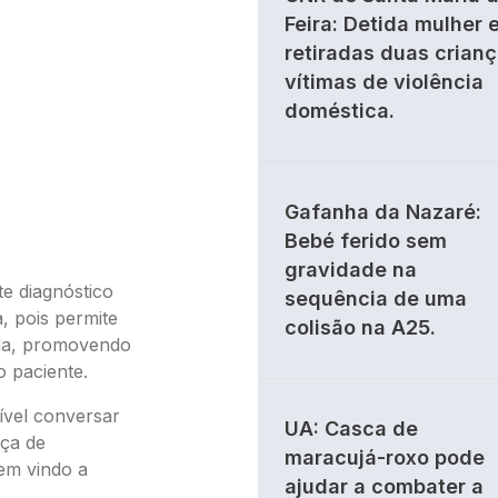
Feira: Detida mulher 
retiradas duas crian
vítimas de violência
doméstica.
Gafanha da Nazaré:
Bebé ferido sem
gravidade na
e diagnóstico
sequência de uma
, pois permite
colisão na A25.
ada, promovendo
o paciente.
sível conversar
UA: Casca de
nça de
maracujá-roxo pode
em vindo a
ajudar a combater a