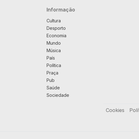
Navegação principal
Informação
Cultura
Desporto
Economia
Mundo
Música
País
Política
Praça
Pub
Saúde
Sociedade
Rodapé
Cookies
Polí