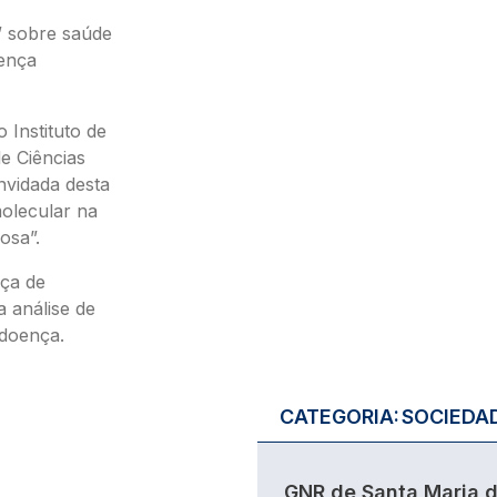
” sobre saúde
oença
 Instituto de
e Ciências
nvidada desta
molecular na
osa”.
nça de
 análise de
 doença.
CATEGORIA:
SOCIEDA
GNR de Santa Maria 