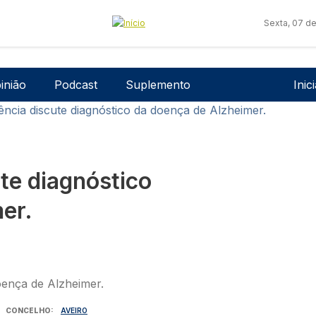
Sexta, 07 d
Men
inião
Podcast
Suplemento
Inic
ência discute diagnóstico da doença de Alzheimer.
te diagnóstico
er.
CONCELHO
AVEIRO