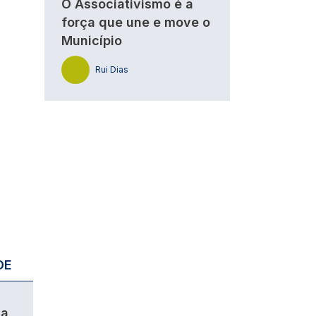
O Associativismo é a
força que une e move o
Município
Rui Dias
DE
da