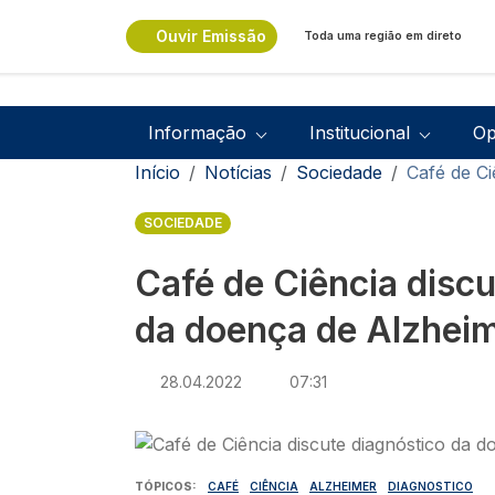
Passar para o conteúdo principal
Ouvir Emissão
Toda uma região em direto
Navegação principal
Informação
Institucional
Op
Navegação estrutural
Início
Notícias
Sociedade
Café de Ci
SOCIEDADE
Café de Ciência discu
da doença de Alzheim
28.04.2022
07:31
Imagem
TÓPICOS
CAFÉ
CIÊNCIA
ALZHEIMER
DIAGNOSTICO