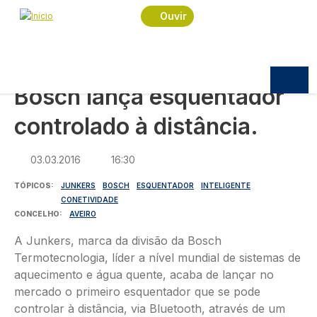
Navegação estrutural
Passar para o conteúdo principal
Início
Notícias
Sociedade
Ouvir
Bosch lança esquentador controlado à distância.
SOCIEDADE
Bosch lança esquentador
controlado à distância.
03.03.2016
16:30
TÓPICOS
JUNKERS
BOSCH
ESQUENTADOR
INTELIGENTE
CONETIVIDADE
CONCELHO
AVEIRO
A Junkers, marca da divisão da Bosch
Termotecnologia, líder a nível mundial de sistemas de
aquecimento e água quente, acaba de lançar no
mercado o primeiro esquentador que se pode
controlar à distância, via Bluetooth, através de um