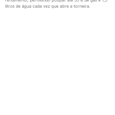
rendimento, permitindo poupar até 35% de gás e 1,5
litros de água cada vez que abre a torneira.