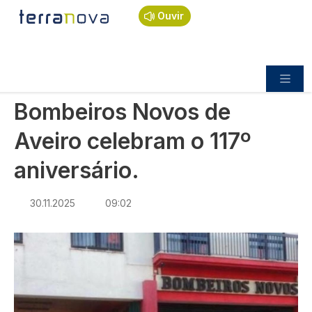
Navegação estrutural
Passar para o conteúdo principal
Início
Notícias
Sociedade
Ouvir
Bombeiros Novos de Aveiro celebram o 117º
aniversário.
SOCIEDADE
Bombeiros Novos de
Aveiro celebram o 117º
aniversário.
30.11.2025
09:02
Imagem