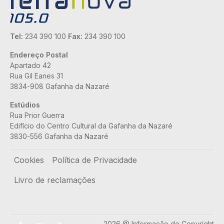
Tel:
234 390 100
Fax:
234 390 100
Endereço Postal
Apartado 42
Rua Gil Eanes 31
3834-908 Gafanha da Nazaré
Estúdios
Rua Prior Guerra
Edifício do Centro Cultural da Gafanha da Nazaré
3830-556 Gafanha da Nazaré
Rodapé
Cookies
Política de Privacidade
Livro de reclamações
2026 @ Informação de Copyright