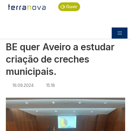
Navegação estrutural
Passar para o conteúdo principal
Início
Notícias
Sociedade
Ouvir
BE quer Aveiro a estudar criação de creches
municipais.
SOCIEDADE
BE quer Aveiro a estudar
criação de creches
municipais.
16.09.2024
15:18
Imagem