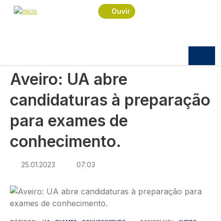
Navegação estrutural
Passar para o conteúdo principal
Início
Notícias
Sociedade
Ouvir
Aveiro: UA abre candidaturas à preparação para
exames de conhecimento.
SOCIEDADE
Aveiro: UA abre
candidaturas à preparação
para exames de
conhecimento.
25.01.2023
07:03
Imagem