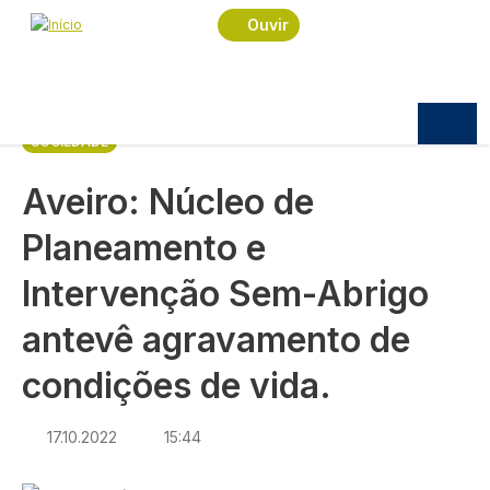
Navegação estrutural
Passar para o conteúdo principal
Início
Notícias
Sociedade
Ouvir
Aveiro: Núcleo de Planeamento e Intervenção
Sem-Abrigo antevê agravamento de condições de
vida.
SOCIEDADE
Aveiro: Núcleo de
Planeamento e
Intervenção Sem-Abrigo
antevê agravamento de
condições de vida.
17.10.2022
15:44