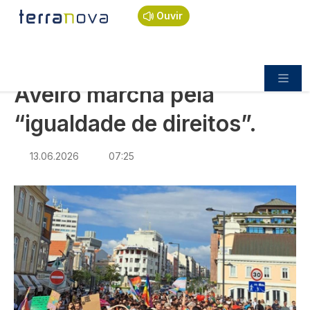
Navegação estrutural
Passar para o conteúdo principal
Início
Notícias
Sociedade
Ouvir
Aveiro marcha pela “igualdade de direitos”.
SOCIEDADE
Aveiro marcha pela
“igualdade de direitos”.
13.06.2026
07:25
Imagem