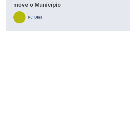
move o Município
Rui Dias