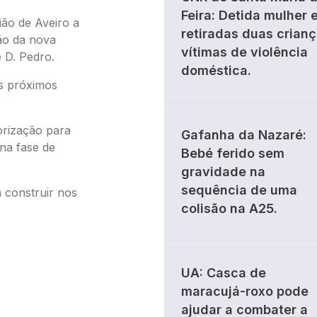
Feira: Detida mulher 
ão de Aveiro a
retiradas duas crian
ão da nova
vítimas de violência
 D. Pedro.
doméstica.
os próximos
orização para
Gafanha da Nazaré:
 na fase de
Bebé ferido sem
gravidade na
sequência de uma
a construir nos
colisão na A25.
UA: Casca de
maracujá-roxo pode
ajudar a combater a