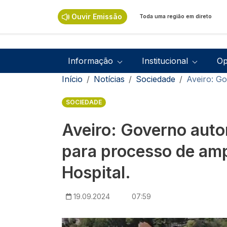
Passar para o conteúdo principal
Ouvir Emissão
Toda uma região em direto
Navegação principal
Informação
Institucional
Op
Navegação estrutural
Início
Notícias
Sociedade
Aveiro: Go
SOCIEDADE
Aveiro: Governo auto
para processo de amp
Hospital.
19.09.2024
07:59
Imagem