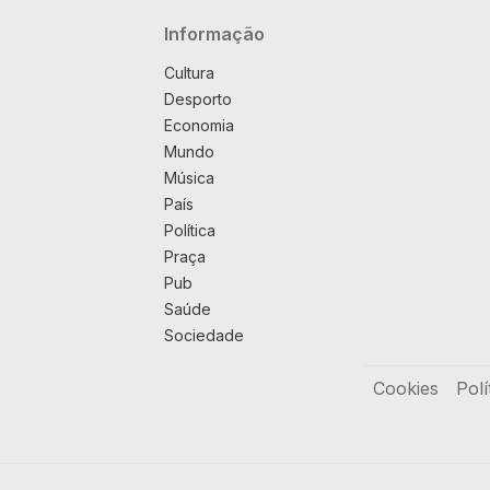
Navegação principal
Informação
Cultura
Desporto
Economia
Mundo
Música
País
Política
Praça
Pub
Saúde
Sociedade
Rodapé
Cookies
Polí