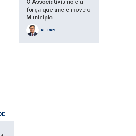
O Associativismo é a
força que une e move o
Município
Rui Dias
DE
da