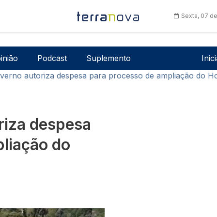
Sexta, 07 d
Men
inião
Podcast
Suplemento
Inic
verno autoriza despesa para processo de ampliação do Hos
riza despesa
liação do