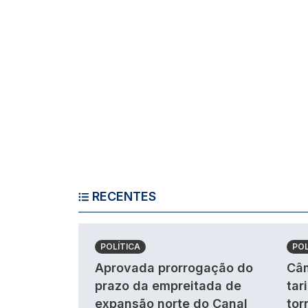
RECENTES
POLÍTICA
POL
Aprovada prorrogação do
Câm
prazo da empreitada de
tar
expansão norte do Canal
tor