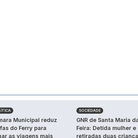
ÍTICA
SOCIEDADE
ara Municipal reduz
GNR de Santa Maria d
ifas do Ferry para
Feira: Detida mulher e
nar as viagens mais
retiradas duas crianç