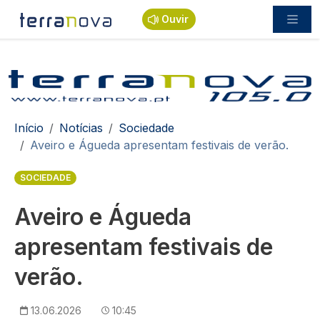
Passar para o conteúdo principal
Ouvir
Navegação estrutural
Início
Notícias
Sociedade
Aveiro e Águeda apresentam festivais de verão.
SOCIEDADE
Aveiro e Águeda
apresentam festivais de
verão.
13.06.2026
10:45