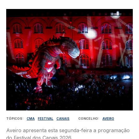
Imagem
TÓPICOS
CMA
FESTIVAL
CANAIS
CONCELHO
AVEIRO
Aveiro apresenta esta segunda-feira a programação
do Festival dos Canais 2026.