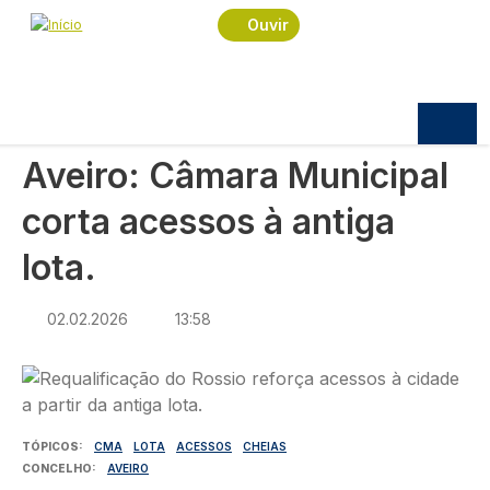
Navegação estrutural
Passar para o conteúdo principal
Início
Notícias
Sociedade
Ouvir
Aveiro: Câmara Municipal corta acessos à antiga
lota.
SOCIEDADE
Aveiro: Câmara Municipal
corta acessos à antiga
lota.
02.02.2026
13:58
Imagem
TÓPICOS
CMA
LOTA
ACESSOS
CHEIAS
CONCELHO
AVEIRO