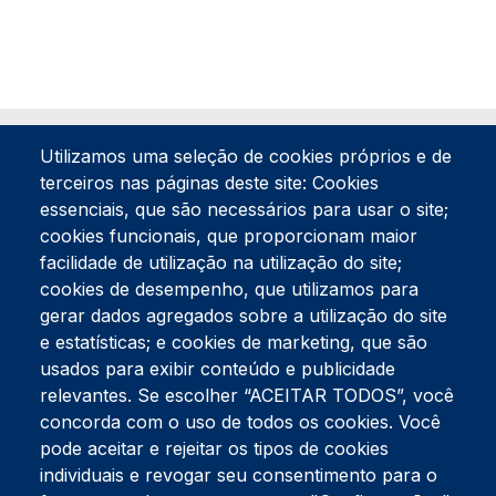
Utilizamos uma seleção de cookies próprios e de
terceiros nas páginas deste site: Cookies
essenciais, que são necessários para usar o site;
cookies funcionais, que proporcionam maior
facilidade de utilização na utilização do site;
Tel:
234 390 100
Fax:
234 390 100
cookies de desempenho, que utilizamos para
Endereço Postal
gerar dados agregados sobre a utilização do site
Apartado 42
e estatísticas; e cookies de marketing, que são
Rua Gil Eanes 31
usados para exibir conteúdo e publicidade
3834-908 Gafanha da Nazaré
relevantes. Se escolher “ACEITAR TODOS”, você
concorda com o uso de todos os cookies. Você
Estúdios
pode aceitar e rejeitar os tipos de cookies
Rua Prior Guerra
Edifício do Centro Cultural da Gafanha da Nazaré
individuais e revogar seu consentimento para o
3830-556 Gafanha da Nazaré