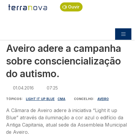
Navegação estrutural
Passar para o conteúdo principal
Início
Notícias
Sociedade
Ouvir
Aveiro adere a campanha sobre
consciencialização do autismo.
SOCIEDADE
Aveiro adere a campanha
sobre consciencialização
do autismo.
01.04.2016
07:25
TÓPICOS
LIGHT IT UP BLUE
CMA
CONCELHO
AVEIRO
A Câmara de Aveiro adere à iniciativa “Light it up
Blue” através da iluminação a cor azul o edifício da
Antiga Capitania, atual sede da Assembleia Municipal
de Aveiro.