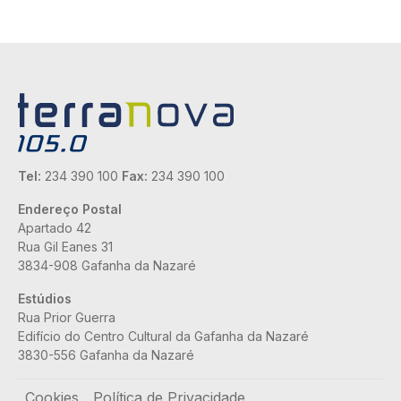
Tel:
234 390 100
Fax:
234 390 100
Endereço Postal
Apartado 42
Rua Gil Eanes 31
3834-908 Gafanha da Nazaré
Estúdios
Rua Prior Guerra
Edifício do Centro Cultural da Gafanha da Nazaré
3830-556 Gafanha da Nazaré
Rodapé
Cookies
Política de Privacidade