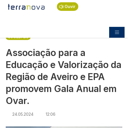
Navegação estrutural
Passar para o conteúdo principal
Início
Notícias
Sociedade
Ouvir
Associação para a Educação e Valorização da
Região de Aveiro e EPA promovem Gala Anual em
Ovar.
SOCIEDADE
Associação para a
Educação e Valorização da
Região de Aveiro e EPA
promovem Gala Anual em
Ovar.
24.05.2024
12:06