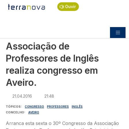
Navegação estrutural
Passar para o conteúdo principal
Início
Notícias
Sociedade
Ouvir
Associação de Professores de Inglês realiza
congresso em Aveiro.
SOCIEDADE
Associação de
Professores de Inglês
realiza congresso em
Aveiro.
21.04.2016
21:48
TÓPICOS
CONGRESSO
PROFESSORES
INGLÊS
CONCELHO
AVEIRO
Arranca esta sexta o 30º Congresso da Associação