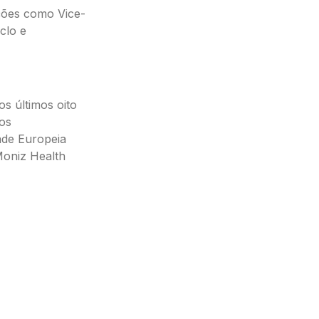
ões como Vice-
clo e
s últimos oito
tos
ade Europeia
Moniz Health