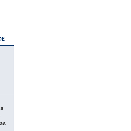
DE
da
e
ças