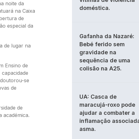
a noite da
doméstica.
atuará na Caixa
bertura de
ão especial da
Gafanha da Nazaré:
Bebé ferido sem
a de lugar na
gravidade na
sequência de uma
em Ensino de
colisão na A25.
e capacidade
, doutorou-se
ovas de
UA: Casca de
maracujá-roxo pode
sidade de
ajudar a combater a
a académica.
inflamação associad
asma.