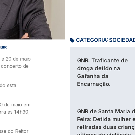
CATEGORIA:
SOCIEDA
EIRO
 a 20 de maio
GNR: Traficante de
 concerto de
droga detido na
Gafanha da
Encarnação.
do esta
20 de maio em
GNR de Santa Maria 
ara as 14h30,
Feira: Detida mulher 
retiradas duas crian
se do Reitor
vítimas de violência