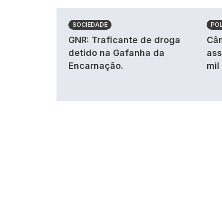
SOCIEDADE
POL
GNR: Traficante de droga
Câm
detido na Gafanha da
ass
Encarnação.
mil