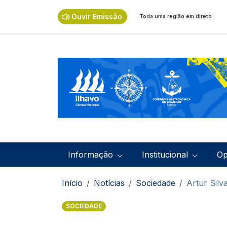
Passar para o conteúdo principal
Ouvir Emissão
Toda uma região em direto
Navegação principal
Informação
Institucional
Op
Navegação estrutural
Início
Notícias
Sociedade
Artur Sil
SOCIEDADE